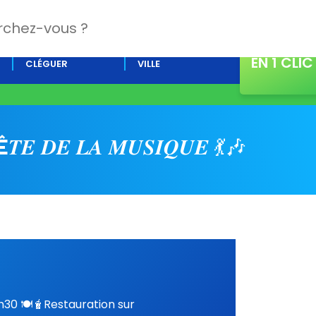
CONTACT
L’AGENDA DE
ACTUALITÉS DE LA
EN 1 CLIC
CLÉGUER
VILLE
Ê𝑻𝑬 𝑫𝑬 𝑳𝑨 𝑴𝑼𝑺𝑰𝑸𝑼𝑬 💃​🎶​
0 ​​​🍽️​​🧋​Restauration sur