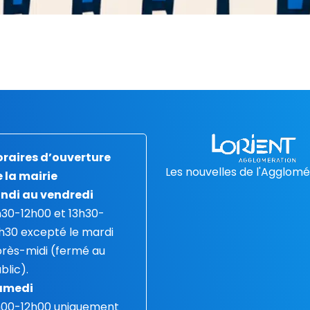
raires d’ouverture
Les nouvelles de l'Agglomé
 la mairie
ndi au vendredi
30-12h00 et 13h30-
h30 excepté le mardi
rès-midi (fermé au
blic).
amedi
h00-12h00 uniquement