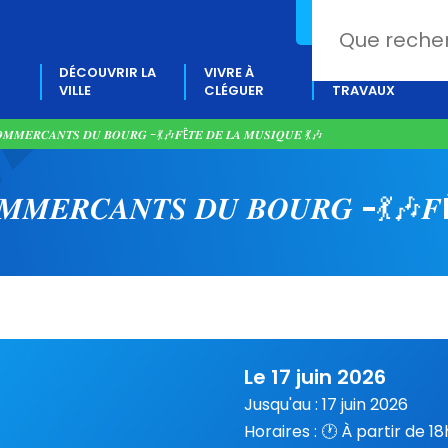
02 97 80 18 88
DÉCOUVRIR LA
VIVRE À
PROJETS &
VILLE
CLÉGUER
TRAVAUX
𝑶𝑴𝑴𝑬𝑹𝑪𝑨𝑵𝑻𝑺 𝑫𝑼 𝑩𝑶𝑼𝑹𝑮 ​​​-💃​🎶​𝑭Ê𝑻𝑬 𝑫𝑬 𝑳𝑨 𝑴𝑼𝑺𝑰𝑸𝑼𝑬 💃​🎶​
𝑴𝑴𝑬𝑹𝑪𝑨𝑵𝑻𝑺 𝑫𝑼 𝑩𝑶𝑼𝑹𝑮 ​​​-💃​🎶​
Le 17 juin 2026
Jusqu'au : 17 juin 2026
Horaires : 🕐 À partir de 18h3