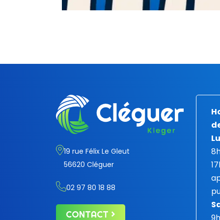
Ho
de
Lu
8h
19 rue Félix Le Gleut
17
56620 Cléguer
ap
02 97 80 18 88
pu
S
CONTACT
9