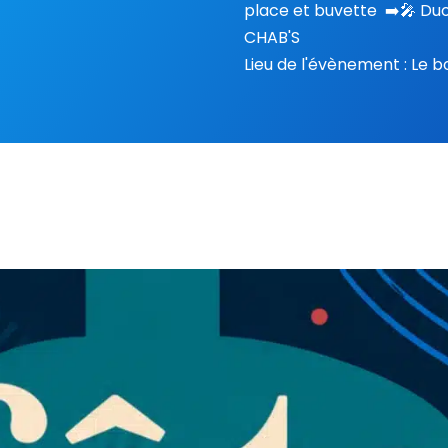
place ​​et ​​buvette ​ ​➡️​
CHAB'S
Lieu de l'évènement : Le b