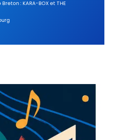
​ Duo Breton : KARA-BOX et THE
ourg