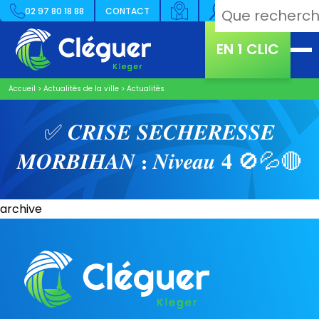
02 97 80 18 88
CONTACT
EN 1 CLIC
Accueil
>
Actualités de la ville
>
Actualités
✅ 𝑪𝑹𝑰𝑺𝑬 𝑺𝑬𝑪𝑯𝑬𝑹𝑬𝑺𝑺𝑬
𝑴𝑶𝑹𝑩𝑰𝑯𝑨𝑵 : 𝑵𝒊𝒗𝒆𝒂𝒖 𝟒 🚫💦🔴
archive