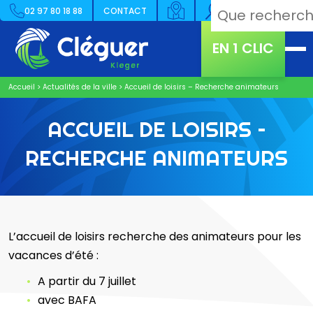
02 97 80 18 88
CONTACT
EN 1 CLIC
Accueil
>
Actualités de la ville
>
Accueil de loisirs – Recherche animateurs
ACCUEIL DE LOISIRS –
RECHERCHE ANIMATEURS
L’accueil de loisirs recherche des animateurs pour les
vacances d’été :
A partir du 7 juillet
avec BAFA