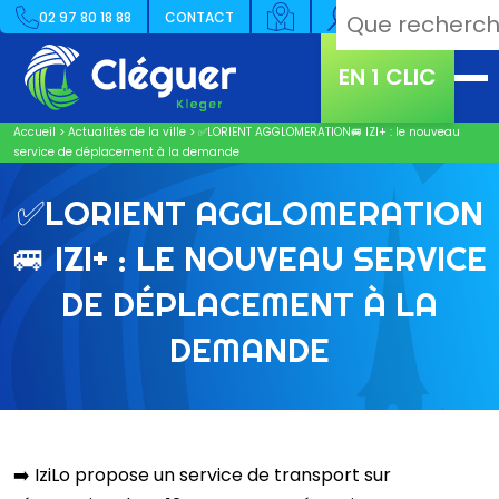
02 97 80 18 88
CONTACT
EN 1 CLIC
Accueil
>
Actualités de la ville
>
✅LORIENT AGGLOMERATION🚐 IZI+ : le nouveau
service de déplacement à la demande
✅LORIENT AGGLOMERATION
🚐 IZI+ : LE NOUVEAU SERVICE
DE DÉPLACEMENT À LA
DEMANDE
➡️ ​IziLo propose un service de transport sur