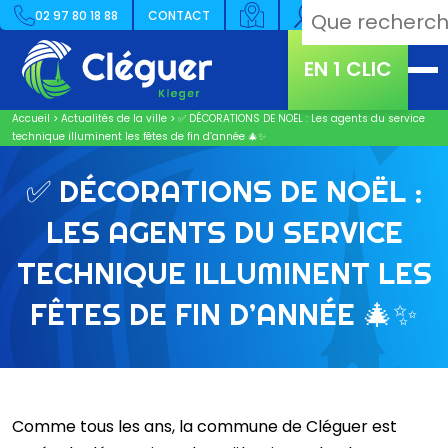
02 97 80 18 88
CONTACT
EN 1 CLIC
Accueil
>
Actualités de la ville
>
✅ DÉCORATIONS DE NOËL : Les agents du service
technique illuminent les fêtes de fin d’année ​🎄​✨
✅ DÉCORATIONS DE NOËL :
LES AGENTS DU SERVICE
TECHNIQUE ILLUMINENT LES
FÊTES DE FIN D’ANNÉE ​🎄​✨
Comme tous les ans, la commune de Cléguer est