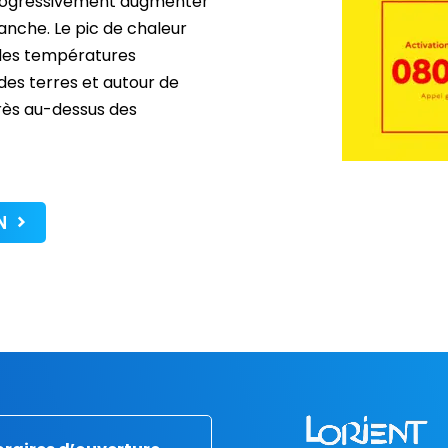
rogressivement augmenter
anche. Le pic de chaleur
c des températures
 des terres et autour de
 très au-dessus des
AN