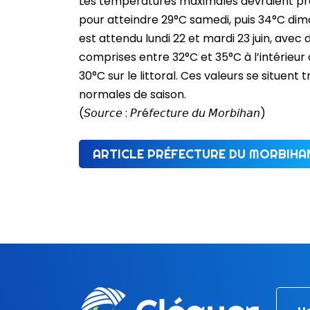
Les températures maximales devraient p
pour atteindre 29°C samedi, puis 34°C dim
est attendu lundi 22 et mardi 23 juin, ave
comprises entre 32°C et 35°C à l’intérieur
30°C sur le littoral. Ces valeurs se situent
normales de saison.
(𝘚𝘰𝘶𝘳𝘤𝘦 : 𝘗𝘳é𝘧𝘦𝘤𝘵𝘶𝘳𝘦 𝘥𝘶 𝘔𝘰𝘳𝘣𝘪𝘩𝘢𝘯)
ARTICLE PRÉFECTURE DU MORBIH