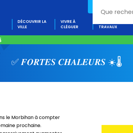
02 97 80 18 88
DÉCOUVRIR LA
VIVRE À
PROJETS &
VILLE
CLÉGUER
TRAVAUX
️​
✅ 𝑭𝑶𝑹𝑻𝑬𝑺 𝑪𝑯𝑨𝑳𝑬𝑼𝑹𝑺 ☀️​🌡️​
ans le Morbihan à compter
 semaine prochaine.