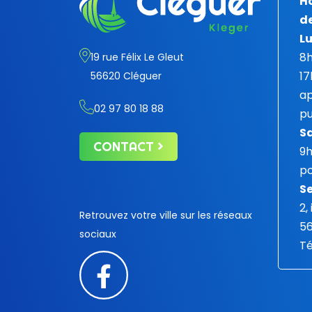
Ho
de
Lu
8h
19 rue Félix Le Gleut
17
56620 Cléguer
ap
02 97 80 18 88
pu
S
CONTACT
9
po
Se
2,
Retrouvez votre ville sur les réseaux
5
sociaux
Té