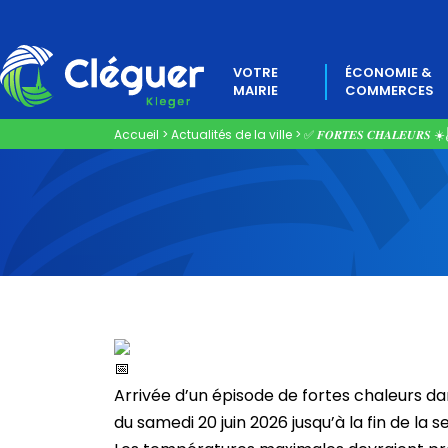
VOTRE
ÉCONOMIE &
MAIRIE
COMMERCES
Accueil
>
Actualités de la ville
>
✅ 𝑭𝑶𝑹𝑻𝑬𝑺 𝑪𝑯𝑨𝑳𝑬𝑼𝑹𝑺 ☀️​🌡
Arrivée d’un épisode de fortes chaleurs d
du samedi 20 juin 2026 jusqu’à la fin de la