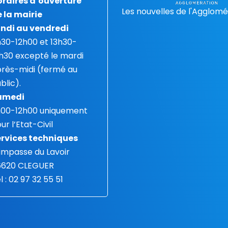
raires d’ouverture
Les nouvelles de l'Agglomé
 la mairie
ndi au vendredi
30-12h00 et 13h30-
h30 excepté le mardi
rès-midi (fermé au
blic).
amedi
h00-12h00 uniquement
ur l’Etat-Civil
rvices techniques
 impasse du Lavoir
6620 CLEGUER
l : 02 97 32 55 51