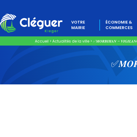
VOTRE
ÉCONOMIE &
MAIRIE
COMMERCES
Accueil
>
Actualités de la ville
>
✅𝑴𝑶𝑹𝑩𝑰𝑯𝑨𝑵 – 𝑽𝑰𝑮𝑰𝑳𝑨𝑵
✅𝑴𝑶𝑹