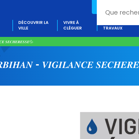
02 97 80 18 88
DÉCOUVRIR LA
VIVRE À
PROJETS &
VILLE
CLÉGUER
TRAVAUX
𝑬 𝑺𝑬𝑪𝑯𝑬𝑹𝑬𝑺𝑺𝑬💦​
𝑰𝑯𝑨𝑵 – 𝑽𝑰𝑮𝑰𝑳𝑨𝑵𝑪𝑬 𝑺𝑬𝑪𝑯𝑬𝑹𝑬