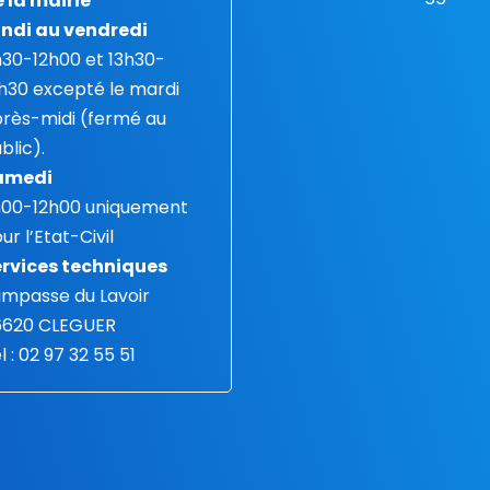
 la mairie
ndi au vendredi
30-12h00 et 13h30-
h30 excepté le mardi
rès-midi (fermé au
blic).
amedi
h00-12h00 uniquement
ur l’Etat-Civil
rvices techniques
 impasse du Lavoir
6620 CLEGUER
l : 02 97 32 55 51