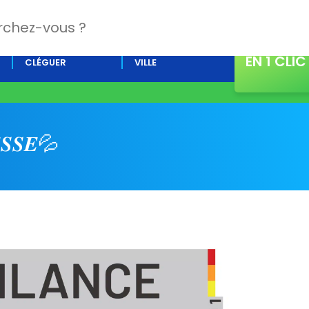
CONTACT
L’AGENDA DE
ACTUALITÉS DE LA
EN 1 CLIC
CLÉGUER
VILLE
𝑺𝑺𝑬💦​