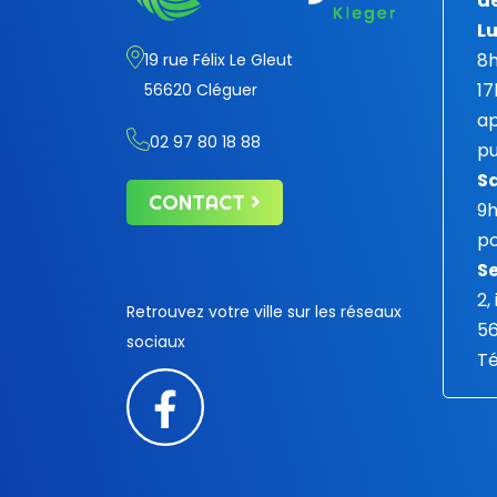
de
Lu
8h
19 rue Félix Le Gleut
17
56620 Cléguer
ap
02 97 80 18 88
pu
S
CONTACT
9
po
Se
2,
Retrouvez votre ville sur les réseaux
5
sociaux
Té