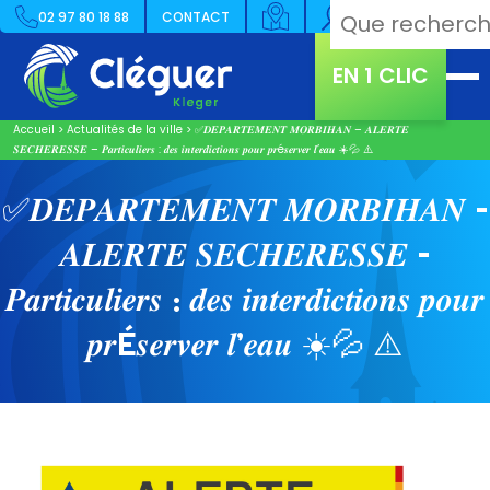
02 97 80 18 88
CONTACT
EN 1 CLIC
Accueil
>
Actualités de la ville
>
✅​𝑫𝑬𝑷𝑨𝑹𝑻𝑬𝑴𝑬𝑵𝑻 𝑴𝑶𝑹𝑩𝑰𝑯𝑨𝑵 – 𝑨𝑳𝑬𝑹𝑻𝑬
𝑺𝑬𝑪𝑯𝑬𝑹𝑬𝑺𝑺𝑬 – 𝑷𝒂𝒓𝒕𝒊𝒄𝒖𝒍𝒊𝒆𝒓𝒔 : 𝒅𝒆𝒔 𝒊𝒏𝒕𝒆𝒓𝒅𝒊𝒄𝒕𝒊𝒐𝒏𝒔 𝒑𝒐𝒖𝒓 𝒑𝒓é𝒔𝒆𝒓𝒗𝒆𝒓 𝒍’𝒆𝒂𝒖 ☀️💦 ⚠️
✅​𝑫𝑬𝑷𝑨𝑹𝑻𝑬𝑴𝑬𝑵𝑻 𝑴𝑶𝑹𝑩𝑰𝑯𝑨𝑵 –
𝑨𝑳𝑬𝑹𝑻𝑬 𝑺𝑬𝑪𝑯𝑬𝑹𝑬𝑺𝑺𝑬 –
𝑷𝒂𝒓𝒕𝒊𝒄𝒖𝒍𝒊𝒆𝒓𝒔 : 𝒅𝒆𝒔 𝒊𝒏𝒕𝒆𝒓𝒅𝒊𝒄𝒕𝒊𝒐𝒏𝒔 𝒑𝒐𝒖𝒓
𝒑𝒓É𝒔𝒆𝒓𝒗𝒆𝒓 𝒍’𝒆𝒂𝒖 ☀️💦 ⚠️